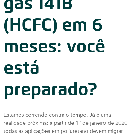
gás 141B
(HCFC) em 6
meses: você
está
preparado?
Estamos correndo contra o tempo. Já é uma
realidade próxima: a partir de 1º de janeiro de 2020
todas as aplicações em poliuretano devem migrar