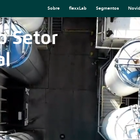
Sobre
flexxLab
Segmentos
Novi
o Setor
al