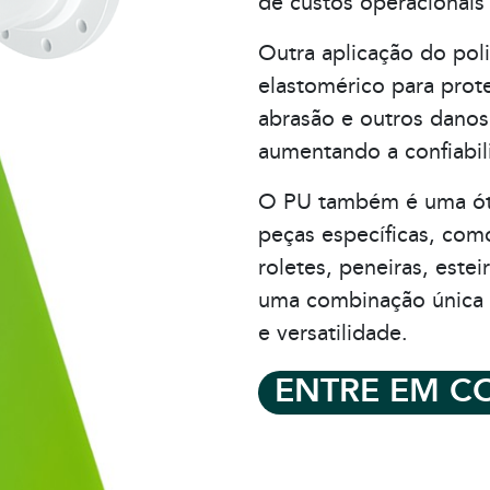
de custos operacionais 
Outra aplicação do pol
elastomérico para prot
abrasão e outros danos
aumentando a confiabil
O PU também é uma ótim
peças específicas, com
roletes, peneiras, este
uma combinação única d
e versatilidade.
ENTRE EM C