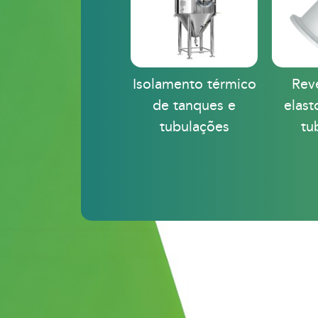
Isolamento térmico
Rev
de tanques e
elas
tubulações
tu