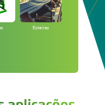
as
Esteiras
s aplicações