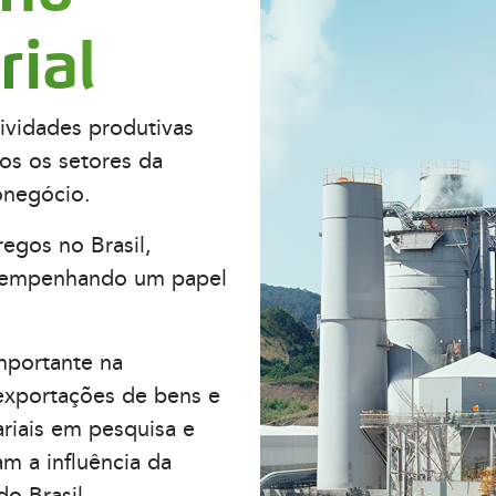
rial
tividades produtivas
os os setores da
onegócio.
egos no Brasil,
esempenhando um papel
mportante na
 exportações de bens e
riais em pesquisa e
m a influência da