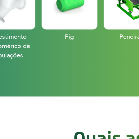
estimento
Pig
Peneir
tomérico de
bulações
Quais a