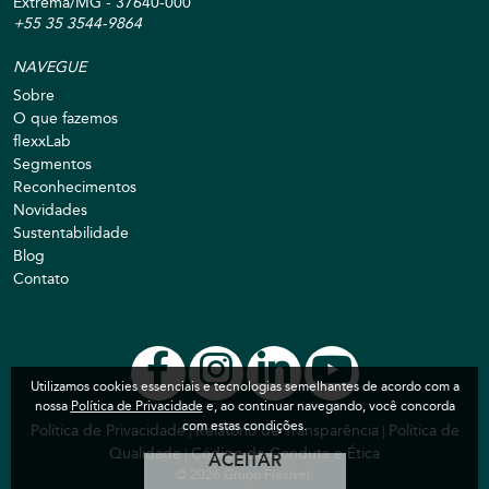
Extrema/MG - 37640-000
+55 35 3544-9864
NAVEGUE
Sobre
O que fazemos
flexxLab
Segmentos
Reconhecimentos
Novidades
Sustentabilidade
Blog
Contato
Utilizamos cookies essenciais e tecnologias semelhantes de acordo com a
nossa
Política de Privacidade
e, ao continuar navegando, você concorda
com estas condições.
Política de Privacidade
Relatório de Transparência
Política de
|
|
Qualidade
Código de Conduta e Ética
|
ACEITAR
© 2026 Grupo Flexível.