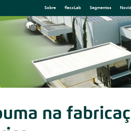
Sobre
flexxLab
Segmentos
Novi
puma na fabrica