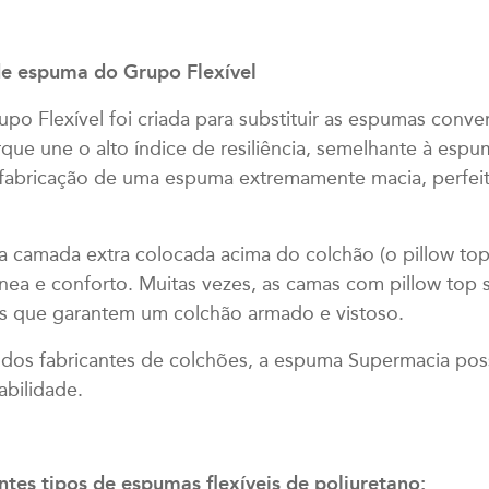
de espuma do Grupo Flexível
o Flexível foi criada para substituir as espumas conve
que une o alto índice de resiliência, semelhante à esp
a fabricação de uma espuma extremamente macia, perfeita
, a camada extra colocada acima do colchão (o pillow to
ínea e conforto. Muitas vezes, as camas com pillow to
es que garantem um colchão armado e vistoso.
os fabricantes de colchões, a espuma Supermacia possi
abilidade.
ntes tipos de espumas flexíveis de poliuretano: