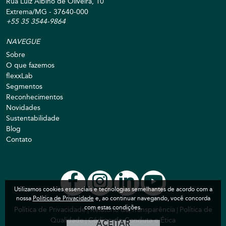
Rua Luiz Albino de Oliveira, 10
Extrema/MG - 37640-000
+55 35 3544-9864
NAVEGUE
Sobre
O que fazemos
flexxLab
Segmentos
Reconhecimentos
Novidades
Sustentabilidade
Blog
Contato
Utilizamos cookies essenciais e tecnologias semelhantes de acordo com a
nossa
Política de Privacidade
e, ao continuar navegando, você concorda
com estas condições.
Política de Privacidade
Relatório de Transparência
Política de
|
|
Qualidade
Código de Conduta e Ética
|
ACEITAR