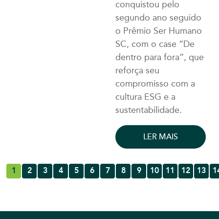
conquistou pelo
segundo ano seguido
o Prêmio Ser Humano
SC, com o case “De
dentro para fora”, que
reforça seu
compromisso com a
cultura ESG e a
sustentabilidade.
LER MAIS
1
2
3
4
5
6
7
8
9
10
11
12
13
1